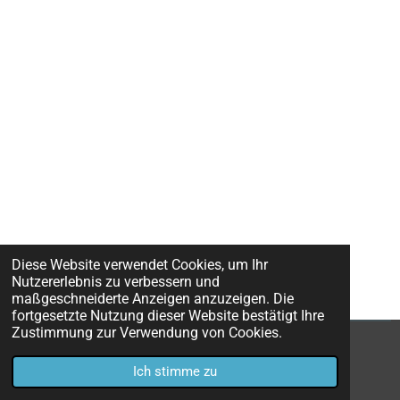
Diese Website verwendet Cookies, um Ihr
Nutzererlebnis zu verbessern und
maßgeschneiderte Anzeigen anzuzeigen. Die
fortgesetzte Nutzung dieser Website bestätigt Ihre
Zustimmung zur Verwendung von Cookies.
© 2023 - 2026 KPSG 1849 Creußen
Ich stimme zu
Mit Unterstützung von
Webador