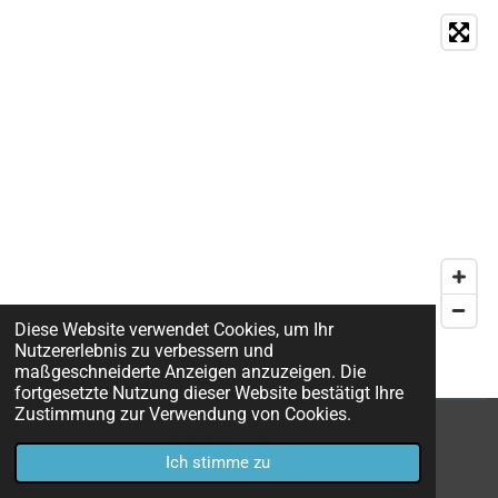
Diese Website verwendet Cookies, um Ihr
Nutzererlebnis zu verbessern und
maßgeschneiderte Anzeigen anzuzeigen. Die
fortgesetzte Nutzung dieser Website bestätigt Ihre
Zustimmung zur Verwendung von Cookies.
© 2023 - 2026 KPSG 1849 Creußen
Ich stimme zu
Mit Unterstützung von
Webador